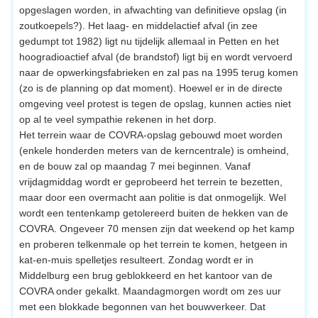
opgeslagen worden, in afwachting van definitieve opslag (in
zoutkoepels?). Het laag- en middelactief afval (in zee
gedumpt tot 1982) ligt nu tijdelijk allemaal in Petten en het
hoogradioactief afval (de brandstof) ligt bij en wordt vervoerd
naar de opwerkingsfabrieken en zal pas na 1995 terug komen
(zo is de planning op dat moment). Hoewel er in de directe
omgeving veel protest is tegen de opslag, kunnen acties niet
op al te veel sympathie rekenen in het dorp.
Het terrein waar de COVRA-opslag gebouwd moet worden
(enkele honderden meters van de kerncentrale) is omheind,
en de bouw zal op maandag 7 mei beginnen. Vanaf
vrijdagmiddag wordt er geprobeerd het terrein te bezetten,
maar door een overmacht aan politie is dat onmogelijk. Wel
wordt een tentenkamp getolereerd buiten de hekken van de
COVRA. Ongeveer 70 mensen zijn dat weekend op het kamp
en proberen telkenmale op het terrein te komen, hetgeen in
kat-en-muis spelletjes resulteert. Zondag wordt er in
Middelburg een brug geblokkeerd en het kantoor van de
COVRA onder gekalkt. Maandagmorgen wordt om zes uur
met een blokkade begonnen van het bouwverkeer. Dat