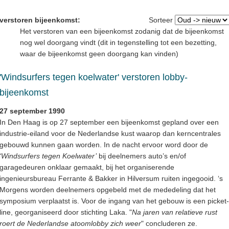
verstoren bijeenkomst:
Sorteer
Het verstoren van een bijeenkomst zodanig dat de bijeenkomst
nog wel doorgang vindt (dit in tegenstelling tot een bezetting,
waar de bijeenkomst geen doorgang kan vinden)
'Windsurfers tegen koelwater' verstoren lobby-
bijeenkomst
27 september 1990
In Den Haag is op 27 september een bijeenkomst gepland over een
industrie-eiland voor de Nederlandse kust waarop dan kerncentrales
gebouwd kunnen gaan worden. In de nacht ervoor word door de
‘Windsurfers tegen Koelwater’
bij deelnemers auto’s en/of
garagedeuren onklaar gemaakt, bij het organiserende
ingenieursbureau Ferrante & Bakker in Hilversum ruiten ingegooid. ‘s
Morgens worden deelnemers opgebeld met de mededeling dat het
symposium verplaatst is. Voor de ingang van het gebouw is een picket-
line, georganiseerd door stichting Laka. "
Na jaren van relatieve rust
roert de Nederlandse atoomlobby zich weer
" concluderen ze.