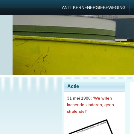
ANTI-KERNENERGIEBEWEGING
Actie
31 mei 1986:
‘We willen
lachende kinderen; geen
stralende!’