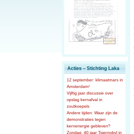
Acties – Stichting Laka
12 september: klimaatmars in
Amsterdam!
Vijftig jaar discussie over
opslag kernafval in
zoutkoepels
Andere tijden: Waar zijn de
demonstraties tegen
kernenergie gebleven?
Zondag: 40 jaar Tsjernobyl in