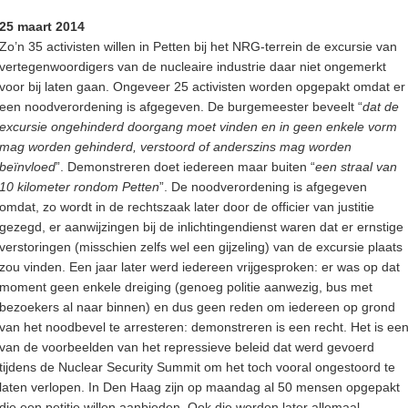
25 maart 2014
Zo’n 35 activisten willen in Petten bij het NRG-terrein de excursie van
vertegenwoordigers van de nucleaire industrie daar niet ongemerkt
voor bij laten gaan. Ongeveer 25 activisten worden opgepakt omdat er
een noodverordening is afgegeven. De burgemeester beveelt “
dat de
excursie ongehinderd doorgang moet vinden en in geen enkele vorm
mag worden gehinderd, verstoord of anderszins mag worden
beïnvloed
”. Demonstreren doet iedereen maar buiten “
een straal van
10 kilometer rondom Petten
”. De noodverordening is afgegeven
omdat, zo wordt in de rechtszaak later door de officier van justitie
gezegd, er aanwijzingen bij de inlichtingendienst waren dat er ernstige
verstoringen (misschien zelfs wel een gijzeling) van de excursie plaats
zou vinden. Een jaar later werd iedereen vrijgesproken: er was op dat
moment geen enkele dreiging (genoeg politie aanwezig, bus met
bezoekers al naar binnen) en dus geen reden om iedereen op grond
van het noodbevel te arresteren: demonstreren is een recht. Het is ee
van de voorbeelden van het repressieve beleid dat werd gevoerd
tijdens de Nuclear Security Summit om het toch vooral ongestoord te
laten verlopen. In Den Haag zijn op maandag al 50 mensen opgepakt
die een petitie willen aanbieden. Ook die worden later allemaal