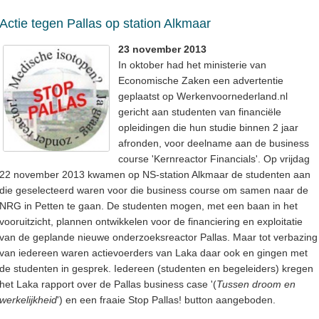
Actie tegen Pallas op station Alkmaar
23 november 2013
In oktober had het ministerie van
Economische Zaken een advertentie
geplaatst op Werkenvoornederland.nl
gericht aan studenten van financiële
opleidingen die hun studie binnen 2 jaar
afronden, voor deelname aan de business
course 'Kernreactor Financials'. Op vrijdag
22 november 2013 kwamen op NS-station Alkmaar de studenten aan
die geselecteerd waren voor die business course om samen naar de
NRG in Petten te gaan. De studenten mogen, met een baan in het
vooruitzicht, plannen ontwikkelen voor de financiering en exploitatie
van de geplande nieuwe onderzoeksreactor Pallas. Maar tot verbazing
van iedereen waren actievoerders van Laka daar ook en gingen met
de studenten in gesprek. Iedereen (studenten en begeleiders) kregen
het Laka rapport over de Pallas business case '(
Tussen droom en
werkelijkheid
') en een fraaie Stop Pallas! button aangeboden.