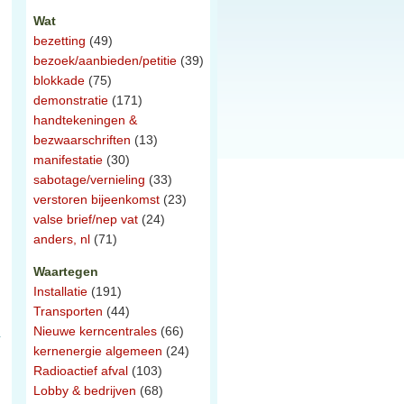
Wat
bezetting
(49)
bezoek/aanbieden/petitie
(39)
blokkade
(75)
demonstratie
(171)
handtekeningen &
bezwaarschriften
(13)
manifestatie
(30)
sabotage/vernieling
(33)
verstoren bijeenkomst
(23)
valse brief/nep vat
(24)
anders, nl
(71)
Waartegen
Installatie
(191)
Transporten
(44)
Nieuwe kerncentrales
(66)
kernenergie algemeen
(24)
Radioactief afval
(103)
Lobby & bedrijven
(68)