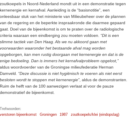
zoutkoepels in Noord-Nederland mondt uit in een demonstratie tegen
kernenergie en kernafval. Aanleiding is de “basisnotitie”, een
onleesbaar stuk van het ministerie van Milieubeheer over de plannen
van de regering en de beperkte inspraakronde die daarmee gepaard
gaat. Doel van de bijeenkomst is om te praten over de radiologische
criteria waaraan een eindberging zou moeten voldoen.
“Dit is een
slimme tactiek van Den Haag. Als we nu akkoord gaan met
voorwaarden waaronder het bestaande afval mag worden
opgeborgen, kan men rustig doorgaan met kernenergie en dat is de
enige bedoeling. Dan is immers het kernafvalprobleem opgelost,”
aldus woordvoerder van de Groningse milieufederatie Herman
Damveld.
“Deze discussie is niet hygiënisch te voeren als niet eerst
besloten wordt te stoppen met kernenergie”
, aldus de demonstranten.
Ruim de helft van de 100 aanwezigen verlaat al voor de pauze
demonstratief de bijeenkomst.
Trefwoorden:
verstoren bijeenkomst
Groningen
1987
zoutkoepels/klei (eindopslag)