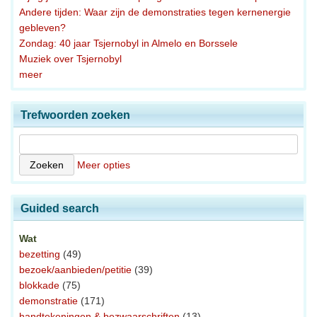
Andere tijden: Waar zijn de demonstraties tegen kernenergie
gebleven?
Zondag: 40 jaar Tsjernobyl in Almelo en Borssele
Muziek over Tsjernobyl
meer
Trefwoorden zoeken
Meer opties
Guided search
Wat
bezetting
(49)
bezoek/aanbieden/petitie
(39)
blokkade
(75)
demonstratie
(171)
handtekeningen & bezwaarschriften
(13)