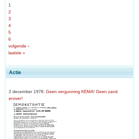
1
2
3
4
5
6
volgende ›
laatste »
Actie
2 december 1978:
Geen vergunning KEMA! Geen zand
erover!