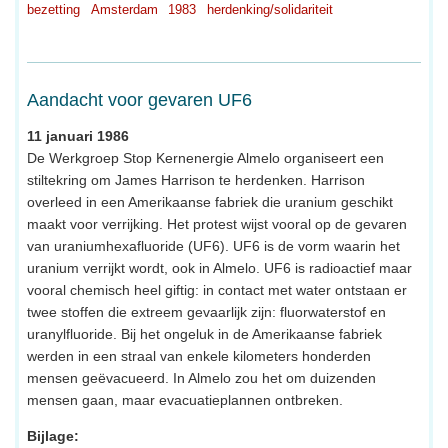
bezetting
Amsterdam
1983
herdenking/solidariteit
Aandacht voor gevaren UF6
11 januari 1986
De Werkgroep Stop Kernenergie Almelo organiseert een
stiltekring om James Harrison te herdenken. Harrison
overleed in een Amerikaanse fabriek die uranium geschikt
maakt voor verrijking. Het protest wijst vooral op de gevaren
van uraniumhexafluoride (UF6). UF6 is de vorm waarin het
uranium verrijkt wordt, ook in Almelo. UF6 is radioactief maar
vooral chemisch heel giftig: in contact met water ontstaan er
twee stoffen die extreem gevaarlijk zijn: fluorwaterstof en
uranylfluoride. Bij het ongeluk in de Amerikaanse fabriek
werden in een straal van enkele kilometers honderden
mensen geëvacueerd. In Almelo zou het om duizenden
mensen gaan, maar evacuatieplannen ontbreken.
Bijlage: