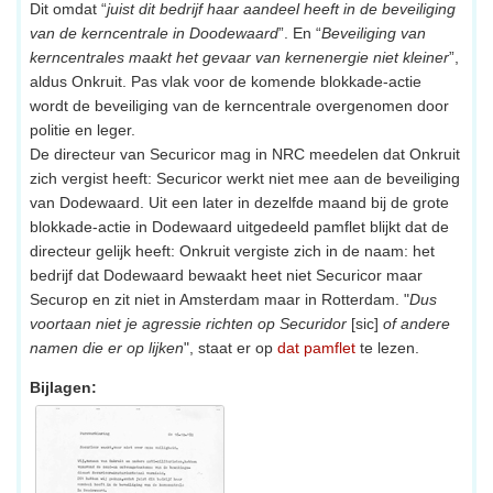
Dit omdat “
juist dit bedrijf haar aandeel heeft in de beveiliging
van de kerncentrale in Doodewaard
”. En “
Beveiliging van
kerncentrales maakt het gevaar van kernenergie niet kleiner
”,
aldus Onkruit. Pas vlak voor de komende blokkade-actie
wordt de beveiliging van de kerncentrale overgenomen door
politie en leger.
De directeur van Securicor mag in NRC meedelen dat Onkruit
zich vergist heeft: Securicor werkt niet mee aan de beveiliging
van Dodewaard. Uit een later in dezelfde maand bij de grote
blokkade-actie in Dodewaard uitgedeeld pamflet blijkt dat de
directeur gelijk heeft: Onkruit vergiste zich in de naam: het
bedrijf dat Dodewaard bewaakt heet niet Securicor maar
Securop en zit niet in Amsterdam maar in Rotterdam. "
Dus
voortaan niet je agressie richten op Securidor
[sic]
of andere
namen die er op lijken
", staat er op
dat pamflet
te lezen.
Bijlagen: