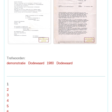
Trefwoorden:
demonstratie
Dodewaard
1980
Dodewaard
1
2
3
4
5
6