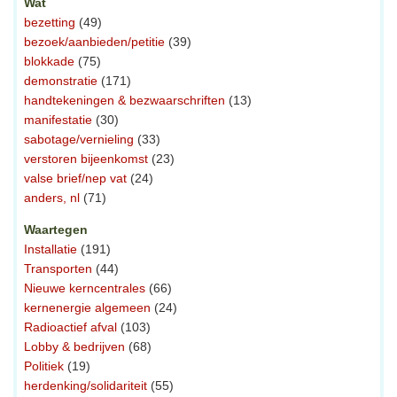
Wat
bezetting
(49)
bezoek/aanbieden/petitie
(39)
blokkade
(75)
demonstratie
(171)
handtekeningen & bezwaarschriften
(13)
manifestatie
(30)
sabotage/vernieling
(33)
verstoren bijeenkomst
(23)
valse brief/nep vat
(24)
anders, nl
(71)
Waartegen
Installatie
(191)
Transporten
(44)
Nieuwe kerncentrales
(66)
kernenergie algemeen
(24)
Radioactief afval
(103)
Lobby & bedrijven
(68)
Politiek
(19)
herdenking/solidariteit
(55)