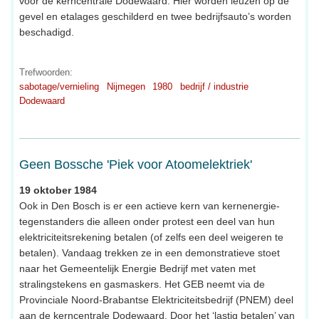
voor de kerncentrale Dodewaard. Hier worden leuzen op de
gevel en etalages geschilderd en twee bedrijfsauto’s worden
beschadigd.
Trefwoorden:
sabotage/vernieling
Nijmegen
1980
bedrijf / industrie
Dodewaard
Geen Bossche 'Piek voor Atoomelektriek'
19 oktober 1984
Ook in Den Bosch is er een actieve kern van kernenergie-
tegenstanders die alleen onder protest een deel van hun
elektriciteitsrekening betalen (of zelfs een deel weigeren te
betalen). Vandaag trekken ze in een demonstratieve stoet
naar het Gemeentelijk Energie Bedrijf met vaten met
stralingstekens en gasmaskers. Het GEB neemt via de
Provinciale Noord-Brabantse Elektriciteitsbedrijf (PNEM) deel
aan de kerncentrale Dodewaard. Door het ‘lastig betalen’ van