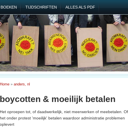
BOEKEN
TIJDSCHRIFTEN
ALLES ALS PDF
Home
»
anders, nl
boycotten & moeilijk betalen
Het oproepen tot, of daadwerkelijk, niet meerwerken of meebetalen. Of
het onder protest 'moeilijk' betalen waardoor administratie problemen
oplevert