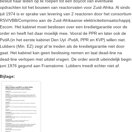
besluit haar leden op te roepen tot een boycot van eventuele
opdrachten tot het bouwen van reactorvaten voor Zuid-Afrika. Al sinds
juli 1974 is er sprake van levering van 2 reactoren door het consortium
RSV/VBB/Comprimo aan de Zuid-Afrikaanse elektriciteitsmaatschappij
Escom. Het kabinet moet beslissen over een kredietgarantie voor de
order en heeft het daar moeilijk mee. Vooral de PPR en later ook de
PvdA (in het eerste kabinet Den Uyl -PvdA, PPR en KVP) willen niet.
Lubbers (Min. EZ) zegt af te treden als de kredietgarantie niet door
gaat. Het kabinet kan geen beslissing nemen en laat dead-line na
dead-line verlopen met uitstel vragen. De order wordt uiteindelijk begin
juni 1976 gegund aan Framatome. Lubbers treedt echter niet af.
Bijlage: