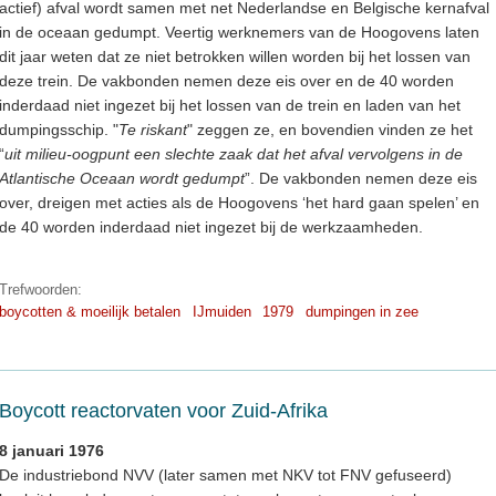
actief) afval wordt samen met net Nederlandse en Belgische kernafval
in de oceaan gedumpt. Veertig werknemers van de Hoogovens laten
dit jaar weten dat ze niet betrokken willen worden bij het lossen van
deze trein. De vakbonden nemen deze eis over en de 40 worden
inderdaad niet ingezet bij het lossen van de trein en laden van het
dumpingsschip. "
Te riskant
" zeggen ze, en bovendien vinden ze het
“
uit milieu-oogpunt een slechte zaak dat het afval vervolgens in de
Atlantische Oceaan wordt gedumpt
”. De vakbonden nemen deze eis
over, dreigen met acties als de Hoogovens ‘het hard gaan spelen’ en
de 40 worden inderdaad niet ingezet bij de werkzaamheden.
Trefwoorden:
boycotten & moeilijk betalen
IJmuiden
1979
dumpingen in zee
Boycott reactorvaten voor Zuid-Afrika
8 januari 1976
De industriebond NVV (later samen met NKV tot FNV gefuseerd)