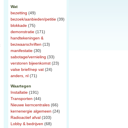
Wat
bezetting
(49)
bezoek/aanbieden/petitie
(39)
blokkade
(75)
demonstratie
(171)
handtekeningen &
bezwaarschriften
(13)
k
manifestatie
(30)
sabotage/vernieling
(33)
verstoren bijeenkomst
(23)
valse brief/nep vat
(24)
anders, nl
(71)
Waartegen
Installatie
(191)
Transporten
(44)
Nieuwe kerncentrales
(66)
kernenergie algemeen
(24)
Radioactief afval
(103)
Lobby & bedrijven
(68)