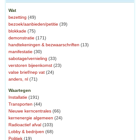
Wat
bezetting
(49)
bezoek/aanbieden/petitie
(39)
blokkade
(75)
demonstratie
(171)
handtekeningen & bezwaarschriften
(13)
manifestatie
(30)
sabotage/vernieling
(33)
verstoren bijeenkomst
(23)
valse brief/nep vat
(24)
anders, nl
(71)
Waartegen
Installatie
(191)
Transporten
(44)
Nieuwe kerncentrales
(66)
kernenergie algemeen
(24)
Radioactief afval
(103)
Lobby & bedrijven
(68)
Politiek
(19)