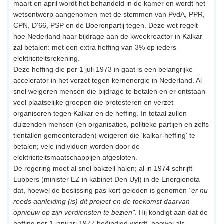
maart en april wordt het behandeld in de kamer en wordt het
wetsontwerp aangenomen met de stemmen van PvdA, PPR,
CPN, D'66, PSP en de Boerenpartij tegen. Deze wet regelt
hoe Nederland haar bijdrage aan de kweekreactor in Kalkar
zal betalen: met een extra heffing van 3% op ieders
elektriciteitsrekening.
Deze heffing die per 1 juli 1973 in gaat is een belangrijke
accelerator in het verzet tegen kernenergie in Nederland. Al
snel weigeren mensen die bijdrage te betalen en er ontstaan
veel plaatselijke groepen die protesteren en verzet
organiseren tegen Kalkar en de heffing. In totaal zullen
duizenden mensen (en organisaties, politieke partijen en zelfs
tientallen gemeenteraden) weigeren die 'kalkar-heffing' te
betalen; vele individuen worden door de
elektriciteitsmaatschappijen afgesloten.
De regering moet al snel bakzeil halen; al in 1974 schrijft
Lubbers (minister EZ in kabinet Den Uyl) in de Energienota
dat, hoewel de beslissing pas kort geleden is genomen
"er nu
reeds aanleiding (is) dit project en de toekomst daarvan
opnieuw op zijn verdiensten te bezien"
. Hij kondigt aan dat de
heffing per 1 januari 1977 beëindigd wordt, hoewel als