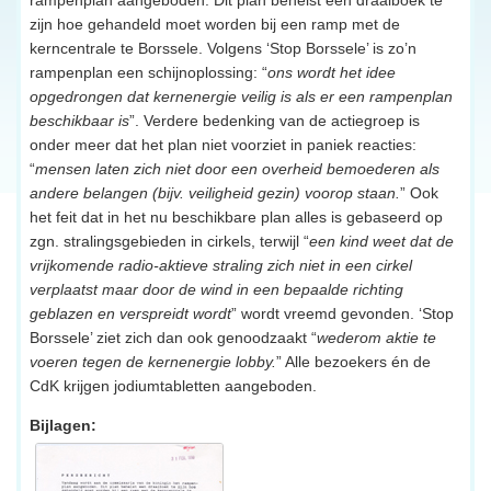
zijn hoe gehandeld moet worden bij een ramp met de
kerncentrale te Borssele. Volgens ‘Stop Borssele’ is zo’n
rampenplan een schijnoplossing: “
ons wordt het idee
opgedrongen dat kernenergie veilig is als er een rampenplan
beschikbaar is
”. Verdere bedenking van de actiegroep is
onder meer dat het plan niet voorziet in paniek reacties:
“
mensen laten zich niet door een overheid bemoederen als
andere belangen (bijv. veiligheid gezin) voorop staan.
” Ook
het feit dat in het nu beschikbare plan alles is gebaseerd op
zgn. stralingsgebieden in cirkels, terwijl “
een kind weet dat de
vrijkomende radio-aktieve straling zich niet in een cirkel
verplaatst maar door de wind in een bepaalde richting
geblazen en verspreidt wordt
” wordt vreemd gevonden. ‘Stop
Borssele’ ziet zich dan ook genoodzaakt “
wederom aktie te
voeren tegen de kernenergie lobby.
” Alle bezoekers én de
CdK krijgen jodiumtabletten aangeboden.
Bijlagen: