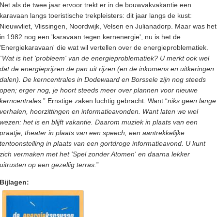
Net als de twee jaar ervoor trekt er in de bouwvakvakantie een
karavaan langs toeristische trekpleisters: dit jaar langs de kust:
Nieuwvliet, Vlissingen, Noordwijk, Velsen en Julianadorp. Maar was het
in 1982 nog een 'karavaan tegen kernenergie', nu is het de
'Energiekaravaan' die wat wil vertellen over de energieproblematiek.
“
Wat is het 'probleem' van de energieproblematiek? U merkt ook wel
dat de energieprijzen de pan uit rijzen (en de inkomens en uitkeringen
dalen). De kerncentrales in Dodewaard en Borssele zijn nog steeds
open; erger nog, je hoort steeds meer over plannen voor nieuwe
kerncentrales.
” Ernstige zaken luchtig gebracht. Want “
niks geen lange
verhalen, hoorzittingen en informatieavonden. Want laten we wel
wezen: het is en blijft vakantie. Daarom muziek in plaats van een
praatje, theater in plaats van een speech, een aantrekkelijke
tentoonstelling in plaats van een gortdroge informatieavond. U kunt
zich vermaken met het 'Spel zonder Atomen' en daarna lekker
uitrusten op een gezellig terras.
”
Bijlagen: