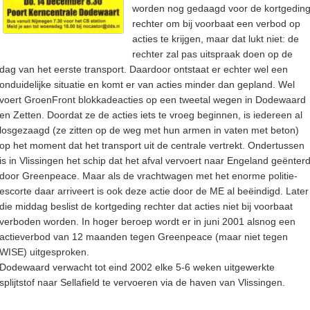
worden nog gedaagd voor de kortgedin
rechter om bij voorbaat een verbod op
acties te krijgen, maar dat lukt niet: de
rechter zal pas uitspraak doen op de
dag van het eerste transport. Daardoor ontstaat er echter wel een
onduidelijke situatie en komt er van acties minder dan gepland. Wel
voert GroenFront blokkadeacties op een tweetal wegen in Dodewaard
en Zetten. Doordat ze de acties iets te vroeg beginnen, is iedereen al
losgezaagd (ze zitten op de weg met hun armen in vaten met beton)
op het moment dat het transport uit de centrale vertrekt. Ondertussen
is in Vlissingen het schip dat het afval vervoert naar Engeland geënter
door Greenpeace. Maar als de vrachtwagen met het enorme politie-
escorte daar arriveert is ook deze actie door de ME al beëindigd. Later
die middag beslist de kortgeding rechter dat acties niet bij voorbaat
verboden worden. In hoger beroep wordt er in juni 2001 alsnog een
actieverbod van 12 maanden tegen Greenpeace (maar niet tegen
WISE) uitgesproken.
Dodewaard verwacht tot eind 2002 elke 5-6 weken uitgewerkte
splijtstof naar Sellafield te vervoeren via de haven van Vlissingen.