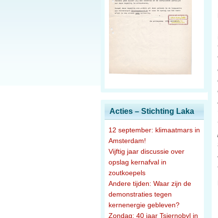
Acties – Stichting Laka
12 september: klimaatmars in
Amsterdam!
Vijftig jaar discussie over
opslag kernafval in
zoutkoepels
Andere tijden: Waar zijn de
demonstraties tegen
kernenergie gebleven?
Zondag: 40 jaar Tsjernobyl in