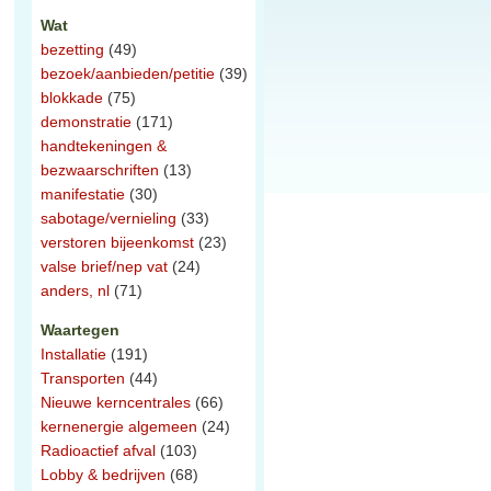
Wat
bezetting
(49)
bezoek/aanbieden/petitie
(39)
blokkade
(75)
demonstratie
(171)
handtekeningen &
bezwaarschriften
(13)
manifestatie
(30)
sabotage/vernieling
(33)
verstoren bijeenkomst
(23)
valse brief/nep vat
(24)
anders, nl
(71)
Waartegen
Installatie
(191)
Transporten
(44)
Nieuwe kerncentrales
(66)
kernenergie algemeen
(24)
Radioactief afval
(103)
Lobby & bedrijven
(68)