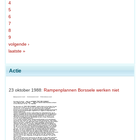
4
5
6
7
8
9
volgende ›
laatste »
Actie
23 oktober 1988:
Rampenplannen Borssele werken niet