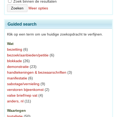
Zoek binnen de resultaten
Meer opties
Guided search
Klik op een term om uw huidige zoekopdracht te verfijnen.
Wat
bezetting
(6)
bezoek/aanbieden/petitie
(6)
blokkade
(26)
demonstratie
(23)
handtekeningen & bezwaarschriften
(3)
manifestatie
(6)
sabotage/vernieling
(9)
verstoren bijeenkomst
(2)
valse brief/nep vat
(4)
anders, nl
(11)
Waartegen
Installatie
(50)