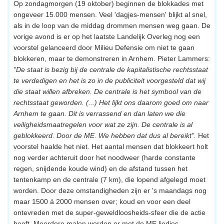
Op zondagmorgen (19 oktober) beginnen de blokkades met
ongeveer 15.000 mensen. Veel 'dagjes-mensen' blijkt al snel,
als in de loop van de middag drommen mensen weg gaan. De
vorige avond is er op het laatste Landelijk Overleg nog een
voorstel gelanceerd door Milieu Defensie om niet te gaan
blokkeren, maar te demonstreren in Arnhem. Pieter Lammers:
"De staat is bezig bij de centrale de kapitalistische rechtsstaat
te verdedigen en het is zo in de publiciteit voorgesteld dat wij
die staat willen afbreken. De centrale is het symbool van de
rechtsstaat geworden. (...) Het lijkt ons daarom goed om naar
Arnhem te gaan. Dit is verrassend en dan laten we die
veiligheidsmaatregelen voor wat ze zijn. De centrale is al
geblokkeerd. Door de ME. We hebben dat dus al bereikt".
Het
voorstel haalde het niet. Het aantal mensen dat blokkeert holt
nog verder achteruit door het noodweer (harde constante
regen, snijdende koude wind) en de afstand tussen het
tentenkamp en de centrale (7 km), die lopend afgelegd moet
worden. Door deze omstandigheden zijn er 's maandags nog
maar 1500 á 2000 mensen over; koud en voor een deel
ontevreden met de super-geweldloosheids-sfeer die de actie
heeft. Meerdere malen worden er met de ME liedjes