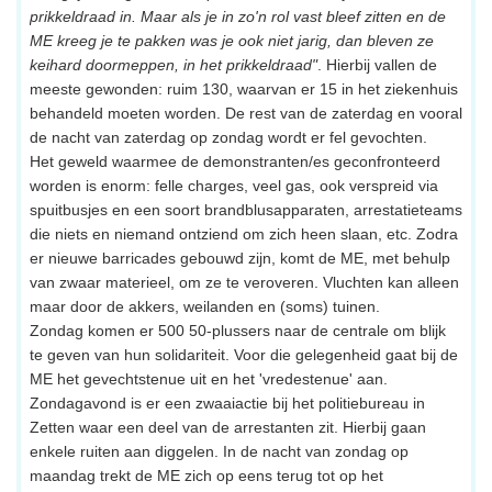
prikkeldraad in. Maar als je in zo'n rol vast bleef zitten en de
ME kreeg je te pakken was je ook niet jarig, dan bleven ze
keihard doormeppen, in het prikkeldraad"
. Hierbij vallen de
meeste gewonden: ruim 130, waarvan er 15 in het ziekenhuis
behandeld moeten worden. De rest van de zaterdag en vooral
de nacht van zaterdag op zondag wordt er fel gevochten.
Het geweld waarmee de demonstranten/es geconfronteerd
worden is enorm: felle charges, veel gas, ook verspreid via
spuitbusjes en een soort brandblusapparaten, arrestatieteams
die niets en niemand ontziend om zich heen slaan, etc. Zodra
er nieuwe barricades gebouwd zijn, komt de ME, met behulp
van zwaar materieel, om ze te veroveren. Vluchten kan alleen
maar door de akkers, weilanden en (soms) tuinen.
Zondag komen er 500 50-plussers naar de centrale om blijk
te geven van hun solidariteit. Voor die gelegenheid gaat bij de
ME het gevechtstenue uit en het 'vredestenue' aan.
Zondagavond is er een zwaaiactie bij het politiebureau in
Zetten waar een deel van de arrestanten zit. Hierbij gaan
enkele ruiten aan diggelen. In de nacht van zondag op
maandag trekt de ME zich op eens terug tot op het