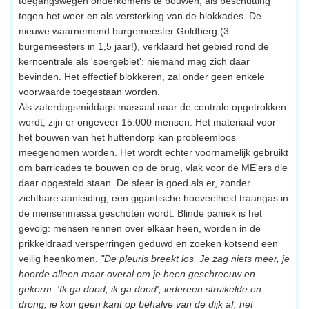
toegangswegen onderkomens te bouwen, als beschutting
tegen het weer en als versterking van de blokkades. De
nieuwe waarnemend burgemeester Goldberg (3
burgemeesters in 1,5 jaar!), verklaard het gebied rond de
kerncentrale als 'spergebiet': niemand mag zich daar
bevinden. Het effectief blokkeren, zal onder geen enkele
voorwaarde toegestaan worden.
Als zaterdagsmiddags massaal naar de centrale opgetrokken
wordt, zijn er ongeveer 15.000 mensen. Het materiaal voor
het bouwen van het huttendorp kan probleemloos
meegenomen worden. Het wordt echter voornamelijk gebruikt
om barricades te bouwen op de brug, vlak voor de ME'ers die
daar opgesteld staan. De sfeer is goed als er, zonder
zichtbare aanleiding, een gigantische hoeveelheid traangas in
de mensenmassa geschoten wordt. Blinde paniek is het
gevolg: mensen rennen over elkaar heen, worden in de
prikkeldraad versperringen geduwd en zoeken kotsend een
veilig heenkomen.
"De pleuris breekt los. Je zag niets meer, je
hoorde alleen maar overal om je heen geschreeuw en
gekerm: 'Ik ga dood, ik ga dood', iedereen struikelde en
drong, je kon geen kant op behalve van de dijk af, het