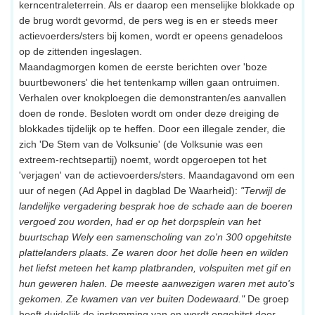
kerncentraleterrein. Als er daarop een menselijke blokkade op
de brug wordt gevormd, de pers weg is en er steeds meer
actievoerders/sters bij komen, wordt er opeens genadeloos
op de zittenden ingeslagen.
Maandagmorgen komen de eerste berichten over 'boze
buurtbewoners' die het tentenkamp willen gaan ontruimen.
Verhalen over knokploegen die demonstranten/es aanvallen
doen de ronde. Besloten wordt om onder deze dreiging de
blokkades tijdelijk op te heffen. Door een illegale zender, die
zich 'De Stem van de Volksunie' (de Volksunie was een
extreem-rechtsepartij) noemt, wordt opgeroepen tot het
'verjagen' van de actievoerders/sters. Maandagavond om een
uur of negen (Ad Appel in dagblad De Waarheid):
"Terwijl de
landelijke vergadering besprak hoe de schade aan de boeren
vergoed zou worden, had er op het dorpsplein van het
buurtschap Wely een samenscholing van zo'n 300 opgehitste
plattelanders plaats. Ze waren door het dolle heen en wilden
het liefst meteen het kamp platbranden, volspuiten met gif en
hun geweren halen. De meeste aanwezigen waren met auto's
gekomen. Ze kwamen van ver buiten Dodewaard."
De groep
heeft duidelijk de instemming van en wordt opgehitst door