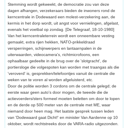
Stemming wordt gekweekt, de democratie zou van deze
dagen afhangen, verzekeraars bieden de inwoners rond de
kerncentrale in Dodewaard een molest-verzekering aan, de
kermis in het dorp wordt, uit angst voor vernielingen, afgelast,
evenals het voetbal op zondag. [De Telegraaf, 18-10-1980]
Van het kerncentraleterrein wordt een onneembare vesting
gemaakt, extra rijen hekken, NATO-prikkeldraad
versperringen, schijnwerpers en lantaarnpalen in de
uiterwaarden, videocamera's, richtmicrofoons, een
ophaalbaar gedeelte in de brug over de 'slotgracht', de
portiersloge die volgespoten kan worden met traangas als die
'veroverd' is, gesprekken/telefoontjes vanuit de centrale die
weken van te voren al worden afgeluisterd, etc.
Door de politie worden 3 cordons om de centrale gelegd; de
eerste waar geen auto's door mogen, de tweede die de
actievoerders/sters formeel moeten beletten om door te lopen
en de derde op 500 meter van de centrale met ME, waar
niemand door heen mag. Het laatste gesprek tussen leden
van 'Dodewaard gaat Dicht!' en minister Van Aardenne op 10
oktober, wordt rechtstreeks door de VARA-radio uitgezonden.