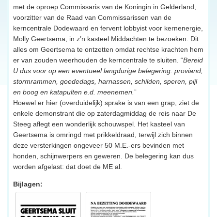
met de oproep Commissaris van de Koningin in Gelderland,
voorzitter van de Raad van Commissarissen van de
kerncentrale Dodewaard en fervent lobbyist voor kernenergie,
Molly Geertsema, in z’n kasteel Middachten te bezoeken. Dit
alles om Geertsema te ontzetten omdat rechtse krachten hem
er van zouden weerhouden de kerncentrale te sluiten. “
Bereid
U dus voor op een eventueel langdurige belegering: proviand,
stormrammen, goededags, harnassen, schilden, speren, pijl
en boog en katapulten e.d. meenemen.
”
Hoewel er hier (overduidelijk) sprake is van een grap, ziet de
enkele demonstrant die op zaterdagmiddag de reis naar De
Steeg aflegt een wonderlijk schouwspel. Het kasteel van
Geertsema is omringd met prikkeldraad, terwijl zich binnen
deze versterkingen ongeveer 50 M.E.-ers bevinden met
honden, schijnwerpers en geweren. De belegering kan dus
worden afgelast: dat doet de ME al.
Bijlagen: