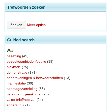
Trefwoorden zoeken
Meer opties
Guided search
Wat
bezetting
(49)
bezoek/aanbieden/petitie
(39)
blokkade
(75)
demonstratie
(171)
handtekeningen & bezwaarschriften
(13)
manifestatie
(30)
sabotage/vernieling
(33)
verstoren bijeenkomst
(23)
valse brief/nep vat
(24)
anders, nl
(71)