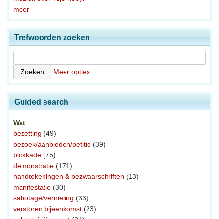
meer
Trefwoorden zoeken
Meer opties
Guided search
Wat
bezetting
(49)
bezoek/aanbieden/petitie
(39)
blokkade
(75)
demonstratie
(171)
handtekeningen & bezwaarschriften
(13)
manifestatie
(30)
sabotage/vernieling
(33)
verstoren bijeenkomst
(23)