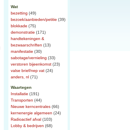
Wat
bezetting
(49)
bezoek/aanbieden/petitie
(39)
blokkade
(75)
demonstratie
(171)
handtekeningen &
bezwaarschriften
(13)
t
manifestatie
(30)
sabotage/vernieling
(33)
verstoren bijeenkomst
(23)
valse brief/nep vat
(24)
anders, nl
(71)
Waartegen
Installatie
(191)
Transporten
(44)
Nieuwe kerncentrales
(66)
kernenergie algemeen
(24)
Radioactief afval
(103)
Lobby & bedrijven
(68)