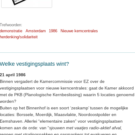
Trefwoorden:
demonstratie
Amsterdam
1986
Nieuwe kerncentrales
herdenking/solidariteit
Welke vestigingsplaats wint?
21 april 1986
Binnen vergadert de Kamercommissie voor EZ over de
vestigingsplaatsen voor nieuwe kerncentrales: gaat de Kamer akkoord
met de PKB (Planologische Kernbeslissing) waarin 5 locaties genoemd
worden?
Buiten op het Binnenhof is een soort ‘zeskamp’ tussen de mogelijke
locaties: Borssele, Moerdijk, Maasvlakte, Noordoostpolder en
Eemshaven. Allerlei “elementaire zaken” voor vestigingsplaatsen
komen aan de orde: van “
sjouwen met vaatjes radio-aktief afval,
rennen met stralingspakken en gasmaskers tot evakueren en