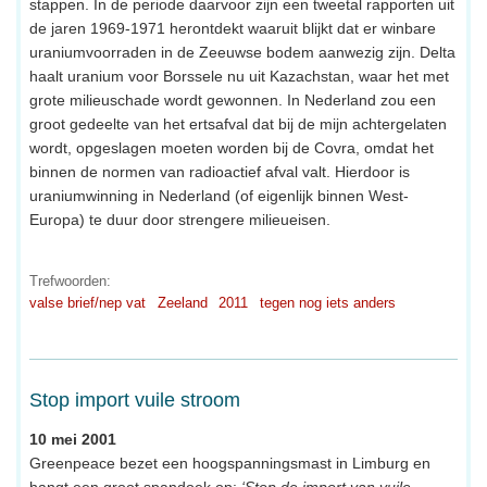
stappen. In de periode daarvoor zijn een tweetal rapporten uit
de jaren 1969-1971 herontdekt waaruit blijkt dat er winbare
uraniumvoorraden in de Zeeuwse bodem aanwezig zijn. Delta
haalt uranium voor Borssele nu uit Kazachstan, waar het met
grote milieuschade wordt gewonnen. In Nederland zou een
groot gedeelte van het ertsafval dat bij de mijn achtergelaten
wordt, opgeslagen moeten worden bij de Covra, omdat het
binnen de normen van radioactief afval valt. Hierdoor is
uraniumwinning in Nederland (of eigenlijk binnen West-
Europa) te duur door strengere milieueisen.
Trefwoorden:
valse brief/nep vat
Zeeland
2011
tegen nog iets anders
Stop import vuile stroom
10 mei 2001
Greenpeace bezet een hoogspanningsmast in Limburg en
hangt een groot spandoek op:
‘Stop de import van vuile