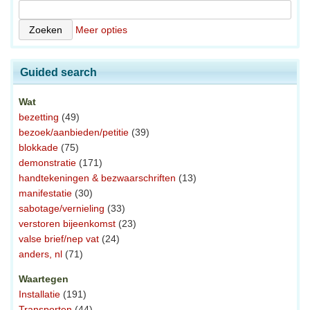
Meer opties
Guided search
Wat
bezetting
(49)
bezoek/aanbieden/petitie
(39)
blokkade
(75)
demonstratie
(171)
handtekeningen & bezwaarschriften
(13)
manifestatie
(30)
sabotage/vernieling
(33)
verstoren bijeenkomst
(23)
valse brief/nep vat
(24)
anders, nl
(71)
Waartegen
Installatie
(191)
Transporten
(44)