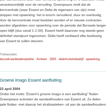
verantwoordelijk voor de vervuiling. Greenpeace vindt dat de
kerncentrale (waar Essent en Delta de eigenaars van zijn) moet
stoppen met opwerking: het is enorm vervuilend, duur en overbodig.
Voor de kerncentrale moet besloten worden of er nieuwe contracten
worden afgesloten voor opwerking over de periode dat Borssele langer
open blijft (dus vanaf 1-1-04). Essent heeft daarover nog steeds geen
definitief standpunt ingenomen. Delta heeft verklaard elke beslissing
van Essent te zullen steunen.
Trefwoorden:
bezoek/aanbieden/petitie
Arnhem
2003
elektriciteitsbedrijf
opwerking
Groene imago Essent aanfluiting
22 april 2004
Onder het motto
"Essent's groene imago is een aanfluiting"
fluiten
Greenpeace activisten de aandeelhouders van Essent uit. Ze delen
gele fluitjes -met daarop het stralingsteken- uit aan de aandeelhouders