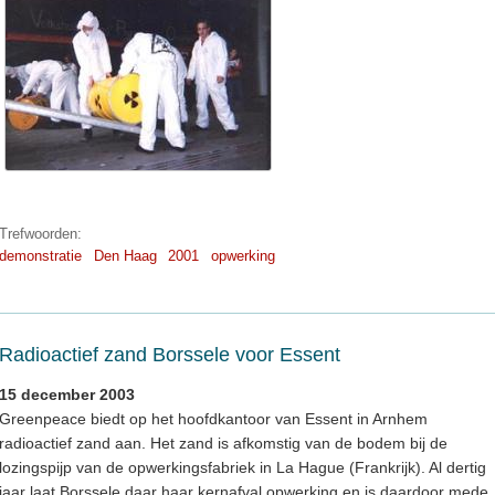
Trefwoorden:
demonstratie
Den Haag
2001
opwerking
Radioactief zand Borssele voor Essent
15 december 2003
Greenpeace biedt op het hoofdkantoor van Essent in Arnhem
radioactief zand aan. Het zand is afkomstig van de bodem bij de
lozingspijp van de opwerkingsfabriek in La Hague (Frankrijk). Al dertig
jaar laat Borssele daar haar kernafval opwerking en is daardoor mede