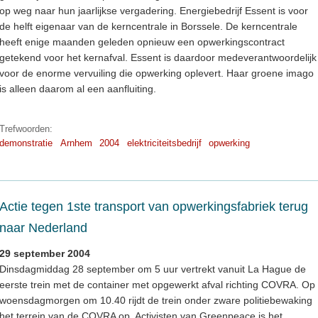
op weg naar hun jaarlijkse vergadering. Energiebedrijf Essent is voor
de helft eigenaar van de kerncentrale in Borssele. De kerncentrale
heeft enige maanden geleden opnieuw een opwerkingscontract
getekend voor het kernafval. Essent is daardoor medeverantwoordelijk
voor de enorme vervuiling die opwerking oplevert. Haar groene imago
is alleen daarom al een aanfluiting.
Trefwoorden:
demonstratie
Arnhem
2004
elektriciteitsbedrijf
opwerking
Actie tegen 1ste transport van opwerkingsfabriek terug
naar Nederland
29 september 2004
Dinsdagmiddag 28 september om 5 uur vertrekt vanuit La Hague de
eerste trein met de container met opgewerkt afval richting COVRA. Op
woensdagmorgen om 10.40 rijdt de trein onder zware politiebewaking
het terrein van de COVRA op. Activisten van Greenpeace is het