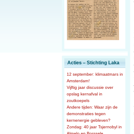
Acties – Stichting Laka
12 september: klimaatmars in
Amsterdam!
Vijftig jaar discussie over
opslag kernafval in
zoutkoepels
Andere tijden: Waar zijn de
demonstraties tegen
kernenergie gebleven?
Zondag: 40 jaar Tsjernobyl in
Almelo en Borssele