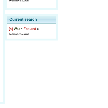
Reimerswaal
Current search
[×]
Waar
:
Zeeland
»
Reimerswaal