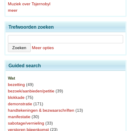
Muziek over Tsjernobyl
meer
Trefwoorden zoeken
Meer opties
Guided search
Wat
bezetting
(49)
bezoek/aanbieden/petitie
(39)
blokkade
(75)
demonstratie
(171)
handtekeningen & bezwaarschriften
(13)
manifestatie
(30)
sabotage/vernieling
(33)
verstoren bijeenkomst
(23)