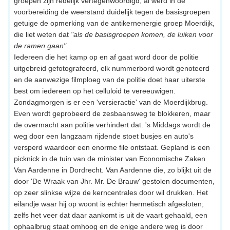
groepen zijn redelijk vertegenwoordigd, al werd in de
voorbereiding de weerstand duidelijk tegen de basisgroepen
getuige de opmerking van de antikernenergie groep Moerdijk,
die liet weten dat
"als de basisgroepen komen, de luiken voor
de ramen gaan"
.
Iedereen die het kamp op en af gaat word door de politie
uitgebreid gefotografeerd, elk nummerbord wordt genoteerd
en de aanwezige filmploeg van de politie doet haar uiterste
best om iedereen op het celluloid te vereeuwigen.
Zondagmorgen is er een 'versieractie' van de Moerdijkbrug.
Even wordt geprobeerd de zesbaansweg te blokkeren, maar
de overmacht aan politie verhindert dat. 's Middags wordt de
weg door een langzaam rijdende stoet busjes en auto's
versperd waardoor een enorme file ontstaat. Gepland is een
picknick in de tuin van de minister van Economische Zaken
Van Aardenne in Dordrecht. Van Aardenne die, zo blijkt uit de
door 'De Wraak van Jhr. Mr. De Brauw' gestolen documenten,
op zeer slinkse wijze de kerncentrales door wil drukken. Het
eilandje waar hij op woont is echter hermetisch afgesloten;
zelfs het veer dat daar aankomt is uit de vaart gehaald, een
ophaalbrug staat omhoog en de enige andere weg is door