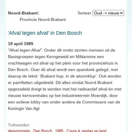
Noord-Brabant:
Sorteer
Provincie Noord-Brabant
'Afval tegen afval' in Den Bosch
19 april 1985
"Afval tegen Afval"
. Onder dit motto storten mensen uit de
Basisgroepen tegen Kerngeweld en Militarisme een
vrachtwagen vol afval op het plein voor het provinciehuis in
Den Bosch. Over dit afval wordt een spandoek gelegd, met
daarop de tekst:
'Brabant hup, in de atoomklup'
. Ook worden
er pamfletten uitgedeeld. Dit alles omdat Noord-Brabant
opgezadeld dreigt te worden met het radioactief afval én met
nieuwe kerncentrales op het industrieterrein Moerdijk, door
een actieve lobby van onder andere de Commissaris van de
Koningin Van Agt
Trefwoorden:
demonstratie
Den Bosch
1985
Covra & opslag op land