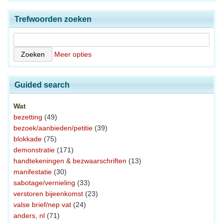
Trefwoorden zoeken
Meer opties
Guided search
Wat
bezetting
(49)
bezoek/aanbieden/petitie
(39)
blokkade
(75)
demonstratie
(171)
handtekeningen & bezwaarschriften
(13)
manifestatie
(30)
sabotage/vernieling
(33)
verstoren bijeenkomst
(23)
valse brief/nep vat
(24)
anders, nl
(71)