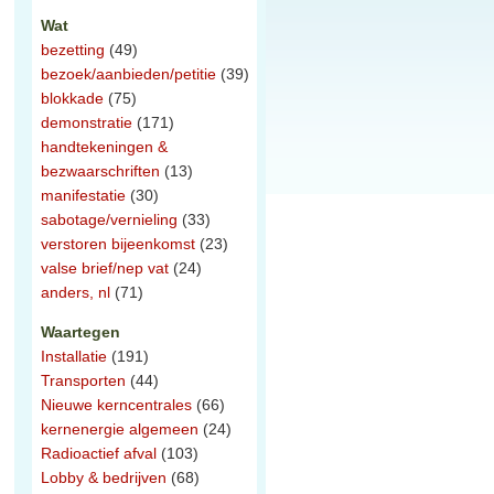
Wat
bezetting
(49)
bezoek/aanbieden/petitie
(39)
blokkade
(75)
demonstratie
(171)
handtekeningen &
bezwaarschriften
(13)
manifestatie
(30)
sabotage/vernieling
(33)
verstoren bijeenkomst
(23)
valse brief/nep vat
(24)
anders, nl
(71)
Waartegen
Installatie
(191)
Transporten
(44)
Nieuwe kerncentrales
(66)
kernenergie algemeen
(24)
Radioactief afval
(103)
Lobby & bedrijven
(68)