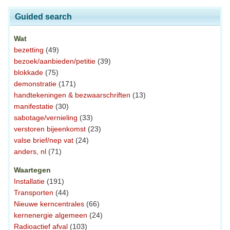
Guided search
Wat
bezetting
(49)
bezoek/aanbieden/petitie
(39)
blokkade
(75)
demonstratie
(171)
handtekeningen & bezwaarschriften
(13)
manifestatie
(30)
sabotage/vernieling
(33)
verstoren bijeenkomst
(23)
valse brief/nep vat
(24)
anders, nl
(71)
Waartegen
Installatie
(191)
Transporten
(44)
Nieuwe kerncentrales
(66)
kernenergie algemeen
(24)
Radioactief afval
(103)