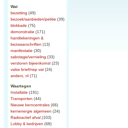
Wat
bezetting
(49)
bezoek/aanbieden/petitie
(39)
blokkade
(75)
demonstratie
(171)
handtekeningen &
bezwaarschriften
(13)
manifestatie
(30)
sabotage/vernieling
(33)
verstoren bijeenkomst
(23)
valse brief/nep vat
(24)
anders, nl
(71)
Waartegen
Installatie
(191)
Transporten
(44)
Nieuwe kerncentrales
(66)
kernenergie algemeen
(24)
Radioactief afval
(103)
Lobby & bedrijven
(68)