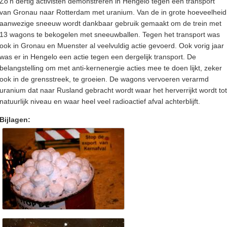
Zo'n dertig activisten demonstreren in Hengelo tegen een transport
van Gronau naar Rotterdam met uranium. Van de in grote hoeveelheid
aanwezige sneeuw wordt dankbaar gebruik gemaakt om de trein met
13 wagons te bekogelen met sneeuwballen. Tegen het transport was
ook in Gronau en Muenster al veelvuldig actie gevoerd. Ook vorig jaar
was er in Hengelo een actie tegen een dergelijk transport. De
belangstelling om met anti-kernenergie acties mee te doen lijkt, zeker
ook in de grensstreek, te groeien. De wagons vervoeren verarmd
uranium dat naar Rusland gebracht wordt waar het herverrijkt wordt tot
natuurlijk niveau en waar heel veel radioactief afval achterblijft.
Bijlagen: