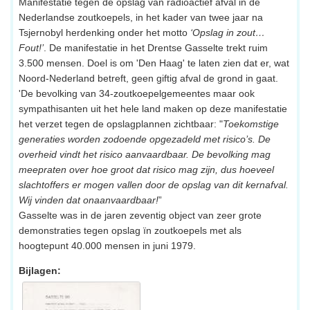
Manifestatie tegen de opslag van radioactief afval in de
Nederlandse zoutkoepels, in het kader van twee jaar na
Tsjernobyl herdenking onder het motto
‘Opslag in zout…
Fout!’
. De manifestatie in het Drentse Gasselte trekt ruim
3.500 mensen. Doel is om 'Den Haag' te laten zien dat er, wat
Noord-Nederland betreft, geen giftig afval de grond in gaat.
'De bevolking van 34-zoutkoepelgemeentes maar ook
sympathisanten uit het hele land maken op deze manifestatie
het verzet tegen de opslagplannen zichtbaar: "
Toekomstige
generaties worden zodoende opgezadeld met risico’s. De
overheid vindt het risico aanvaardbaar. De bevolking mag
meepraten over hoe groot dat risico mag zijn, dus hoeveel
slachtoffers er mogen vallen door de opslag van dit kernafval.
Wij vinden dat onaanvaardbaar!
”
Gasselte was in de jaren zeventig object van zeer grote
demonstraties tegen opslag ïn zoutkoepels met als
hoogtepunt 40.000 mensen in juni 1979.
Bijlagen: