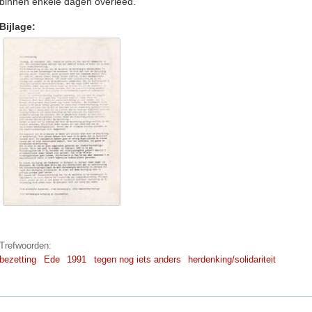
binnen enkele dagen overleed.
Bijlage:
Trefwoorden:
bezetting
Ede
1991
tegen nog iets anders
herdenking/solidariteit