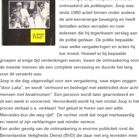
ontmaskerd als politiespion. Joop was
sinds 1980 actief binnen onder andere
de anti-kernenergie beweging en heeft
tientallen acties verraden en over
iedereen die hij tegenkwam verslag aan
de politie gedaan. De politie bepaalde
naar welke vergaderingen en acties hij
toe moest. Hoewel er bij bepaalde
groepen al enige tijd verdenkingen waren, kwam de ontmaskering voor
de meeste mensen als een complete verrassing en duurde het lang
voor dit verwerkt was.
Joop is die dag uitgenodigd voor een vergadering, naar eigen zeggen
“door Laka”
, en wordt
“verhoord en bedreigd met elektriciteit door acht
mensen met bivakmutsen”
. Een persoon wordt later gearresteerd en
zit een week in voorarrest. Veroordeeld wordt hij niet omdat Joop in he
proces verbaal o.a. verklaart
“het geluid te horen van een witte
Mercedes-bus die weg rijdt”
. De rechter vindt dat nogal merkwaardig
en neemt al zijn verklaringen wat minder serieus.
Een ander gevolg van de ontmaskering is enorme publiciteit rond de
Binnenlandse Veiligheids Dienst (BVD) die daar niet erg tevreden mee