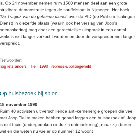
is. Op 24 november nemen ruim 1500 mensen deel aan een grote
strijdbare demonstratie tegen de snuffelstaat in Nijmegen. Het boek
'De Tragiek van de geheime dienst'
over de PID (de Politie-inlichtingen
Dienst) in diezelfde plaats (waarin ook het verslag van Joop’s
ontmaskering) mag door een gerechtelijke uitspraak in een aantal
winkels niet langer verkocht worden en door de verspreider niet langer
verspreidt.
Trefwoorden:
nog iets anders
Tiel
1990
repressie/politiegeweld
Op huisbezoek bij spion
18 november 1990
Ruim 40 activisten uit verschillende anti-kernenergie groepen die veel
met Joop Tiel te maken hebben gehad leggen een huisbezoek af. Joo
is niet thuis (ondergedoken sinds z'n ontmaskering), maar zijn buren
wel en die weten nu wie er op nummer 12 woont