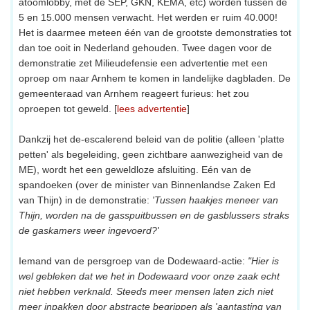
atoomlobby, met de SEP, GKN, KEMA, etc) worden tussen de
5 en 15.000 mensen verwacht. Het werden er ruim 40.000!
Het is daarmee meteen één van de grootste demonstraties tot
dan toe ooit in Nederland gehouden. Twee dagen voor de
demonstratie zet Milieudefensie een advertentie met een
oproep om naar Arnhem te komen in landelijke dagbladen. De
gemeenteraad van Arnhem reageert furieus: het zou
oproepen tot geweld. [
lees advertentie
]
Dankzij het de-escalerend beleid van de politie (alleen 'platte
petten' als begeleiding, geen zichtbare aanwezigheid van de
ME), wordt het een geweldloze afsluiting. Eén van de
spandoeken (over de minister van Binnenlandse Zaken Ed
van Thijn) in de demonstratie:
'Tussen haakjes meneer van
Thijn, worden na de gasspuitbussen en de gasblussers straks
de gaskamers weer ingevoerd?'
Iemand van de persgroep van de Dodewaard-actie:
"Hier is
wel gebleken dat we het in Dodewaard voor onze zaak echt
niet hebben verknald. Steeds meer mensen laten zich niet
meer inpakken door abstracte begrippen als 'aantasting van