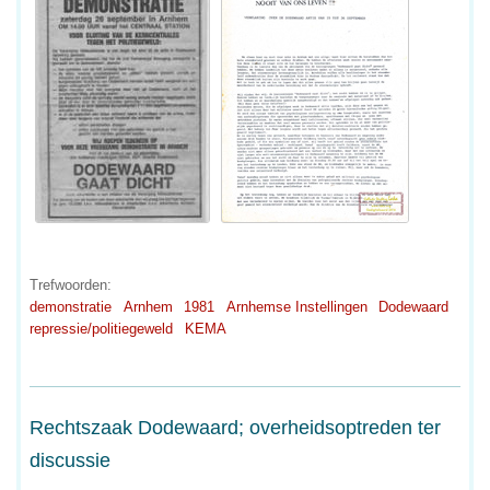
Trefwoorden:
demonstratie
Arnhem
1981
Arnhemse Instellingen
Dodewaard
repressie/politiegeweld
KEMA
Rechtszaak Dodewaard; overheidsoptreden ter
discussie