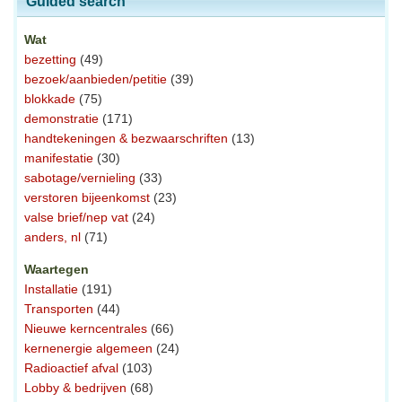
Guided search
Wat
bezetting
(49)
bezoek/aanbieden/petitie
(39)
blokkade
(75)
demonstratie
(171)
handtekeningen & bezwaarschriften
(13)
manifestatie
(30)
sabotage/vernieling
(33)
verstoren bijeenkomst
(23)
valse brief/nep vat
(24)
anders, nl
(71)
Waartegen
Installatie
(191)
Transporten
(44)
Nieuwe kerncentrales
(66)
kernenergie algemeen
(24)
Radioactief afval
(103)
Lobby & bedrijven
(68)