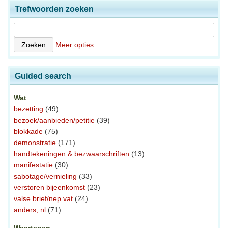
Trefwoorden zoeken
Meer opties
Guided search
Wat
bezetting
(49)
bezoek/aanbieden/petitie
(39)
blokkade
(75)
demonstratie
(171)
handtekeningen & bezwaarschriften
(13)
manifestatie
(30)
sabotage/vernieling
(33)
verstoren bijeenkomst
(23)
valse brief/nep vat
(24)
anders, nl
(71)