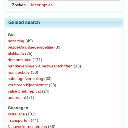
Meer opties
Guided search
Wat
bezetting
(49)
bezoek/aanbieden/petitie
(39)
blokkade
(75)
demonstratie
(171)
handtekeningen & bezwaarschriften
(13)
manifestatie
(30)
sabotage/vernieling
(33)
verstoren bijeenkomst
(23)
valse brief/nep vat
(24)
anders, nl
(71)
Waartegen
Installatie
(191)
Transporten
(44)
Nieuwe kerncentrales
(66)