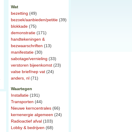
Wat
bezetting
(49)
bezoek/aanbieden/petitie
(39)
blokkade
(75)
demonstratie
(171)
handtekeningen &
bezwaarschriften
(13)
manifestatie
(30)
sabotage/vernieling
(33)
verstoren bijeenkomst
(23)
valse brief/nep vat
(24)
anders, nl
(71)
Waartegen
Installatie
(191)
Transporten
(44)
Nieuwe kerncentrales
(66)
kernenergie algemeen
(24)
Radioactief afval
(103)
Lobby & bedrijven
(68)