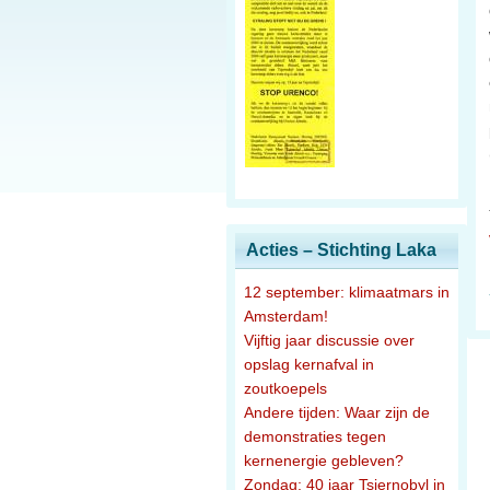
Acties – Stichting Laka
12 september: klimaatmars in
Amsterdam!
Vijftig jaar discussie over
opslag kernafval in
zoutkoepels
Andere tijden: Waar zijn de
demonstraties tegen
kernenergie gebleven?
Zondag: 40 jaar Tsjernobyl in