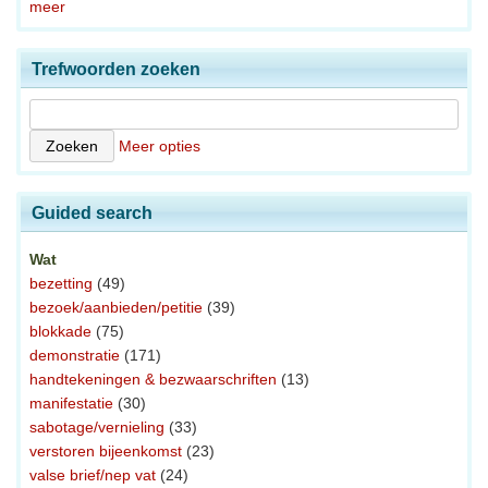
meer
Trefwoorden zoeken
Meer opties
Guided search
Wat
bezetting
(49)
bezoek/aanbieden/petitie
(39)
blokkade
(75)
demonstratie
(171)
handtekeningen & bezwaarschriften
(13)
manifestatie
(30)
sabotage/vernieling
(33)
verstoren bijeenkomst
(23)
valse brief/nep vat
(24)