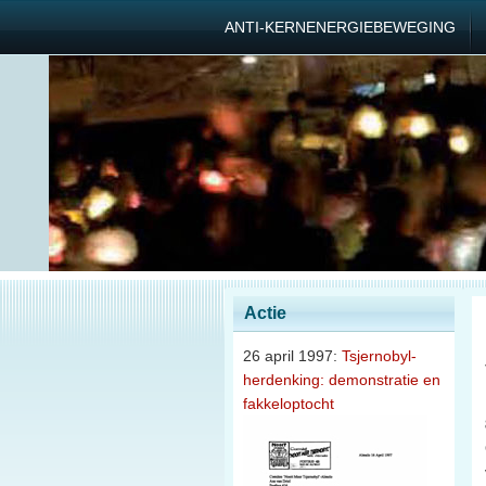
ANTI-KERNENERGIEBEWEGING
Actie
26 april 1997:
Tsjernobyl-
herdenking: demonstratie en
fakkeloptocht