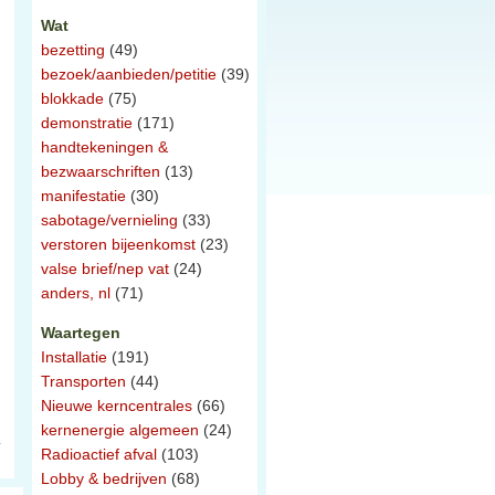
Wat
bezetting
(49)
bezoek/aanbieden/petitie
(39)
blokkade
(75)
demonstratie
(171)
handtekeningen &
bezwaarschriften
(13)
manifestatie
(30)
sabotage/vernieling
(33)
verstoren bijeenkomst
(23)
valse brief/nep vat
(24)
anders, nl
(71)
Waartegen
Installatie
(191)
Transporten
(44)
Nieuwe kerncentrales
(66)
kernenergie algemeen
(24)
Radioactief afval
(103)
Lobby & bedrijven
(68)