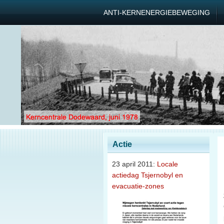
ANTI-KERNENERGIEBEWEGING
Actie
23 april 2011:
Locale
actiedag Tsjernobyl en
evacuatie-zones