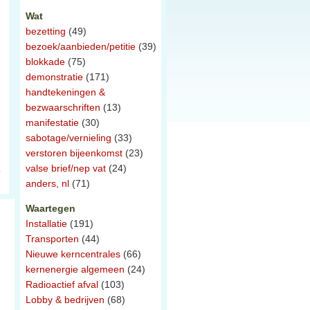
Wat
bezetting
(49)
bezoek/aanbieden/petitie
(39)
blokkade
(75)
demonstratie
(171)
handtekeningen &
bezwaarschriften
(13)
manifestatie
(30)
sabotage/vernieling
(33)
verstoren bijeenkomst
(23)
valse brief/nep vat
(24)
anders, nl
(71)
Waartegen
Installatie
(191)
Transporten
(44)
Nieuwe kerncentrales
(66)
kernenergie algemeen
(24)
Radioactief afval
(103)
Lobby & bedrijven
(68)