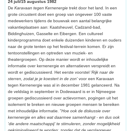
24 juli/15 augustus 1982
De
Karavaan tegen Kernenergie
trekt door het land. In een
grote circustent doet een groep van ongeveer 100 vaste
medewerkers tijdens de bouwvak een aantal belangrijke
vakantieplaatsen aan: Kaatsheuvel, Cadzand-bad,
Biddinghuizen, Gasselte en Eibergen. Een cultureel
kinderprogramma doet enkele duizenden kinderen en ouders
naar de grote tenten op het festival-terrein komen. Er zijn
tentoonstellingen en optreden van muziek- en
theatergroepen. Op deze manier wordt er inhoudelijke
informatie over kernenergie en alternatieven verspreidt en
wordt er gediscussieerd. Het eerste voorstel '
Rijk naar de
sterren, zodat je je koestert in de zon'
voor een Karavaan
tegen Kernenergie was al in december 1981 gelanceerd. Na
de veldslag in september in Dodewaard is er in Nijmeegse
groepen gediscussieerd over actievormen, pogingen uit het
isolement te breken en nieuwe groepen mensen te bereiken
met inhoudelijke informatie. "
Hoe ook de diskussie over
kernenergie en alles wat daarmee samenhangt - en dus ook
'die andere maatschappij' te stimuleren, zonder mogelijkheid
gekriminaliseerd te worden; zonder dat de verslaggever