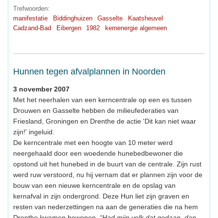
Trefwoorden:
manifestatie
Biddinghuizen
Gasselte
Kaatsheuvel
Cadzand-Bad
Eibergen
1982
kernenergie algemeen
Hunnen tegen afvalplannen in Noorden
3 november 2007
Met het neerhalen van een kerncentrale op een es tussen
Drouwen en Gasselte hebben de milieufederaties van
Friesland, Groningen en Drenthe de actie 'Dit kan niet waar
zijn!' ingeluid.
De kerncentrale met een hoogte van 10 meter werd
neergehaald door een woedende hunebedbewoner die
opstond uit het hunebed in de buurt van de centrale. Zijn rust
werd ruw verstoord, nu hij vernam dat er plannen zijn voor de
bouw van een nieuwe kerncentrale en de opslag van
kernafval in zijn ondergrond. Deze Hun liet zijn graven en
resten van nederzettingen na aan de generaties die na hem
Drenthe kwamen bewonen.
“Had mijn volk dat gedaan, dan