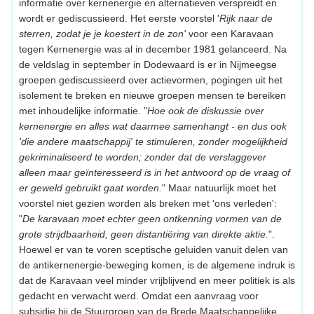
informatie over kernenergie en alternatieven verspreidt en
wordt er gediscussieerd. Het eerste voorstel '
Rijk naar de
sterren, zodat je je koestert in de zon'
voor een Karavaan
tegen Kernenergie was al in december 1981 gelanceerd. Na
de veldslag in september in Dodewaard is er in Nijmeegse
groepen gediscussieerd over actievormen, pogingen uit het
isolement te breken en nieuwe groepen mensen te bereiken
met inhoudelijke informatie. "
Hoe ook de diskussie over
kernenergie en alles wat daarmee samenhangt - en dus ook
'die andere maatschappij' te stimuleren, zonder mogelijkheid
gekriminaliseerd te worden; zonder dat de verslaggever
alleen maar geïnteresseerd is in het antwoord op de vraag of
er geweld gebruikt gaat worden.
" Maar natuurlijk moet het
voorstel niet gezien worden als breken met 'ons verleden':
"
De karavaan moet echter geen ontkenning vormen van de
grote strijdbaarheid, geen distantiëring van direkte aktie.
".
Hoewel er van te voren sceptische geluiden vanuit delen van
de antikernenergie-beweging komen, is de algemene indruk is
dat de Karavaan veel minder vrijblijvend en meer politiek is als
gedacht en verwacht werd. Omdat een aanvraag voor
subsidie bij de Stuurgroep van de Brede Maatschappelijke