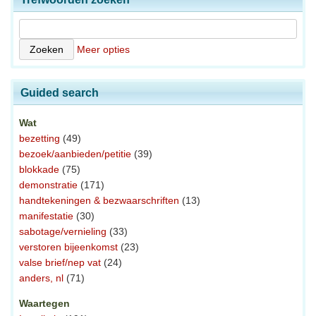
Meer opties
Guided search
Wat
bezetting
(49)
bezoek/aanbieden/petitie
(39)
blokkade
(75)
demonstratie
(171)
handtekeningen & bezwaarschriften
(13)
manifestatie
(30)
sabotage/vernieling
(33)
verstoren bijeenkomst
(23)
valse brief/nep vat
(24)
anders, nl
(71)
Waartegen