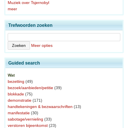
Muziek over Tsjernobyl
meer
Trefwoorden zoeken
Meer opties
Guided search
Wat
bezetting
(49)
bezoek/aanbieden/petitie
(39)
blokkade
(75)
demonstratie
(171)
handtekeningen & bezwaarschriften
(13)
manifestatie
(30)
sabotage/vernieling
(33)
verstoren bijeenkomst
(23)