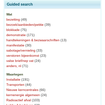
Guided search
Wat
bezetting
(49)
bezoek/aanbieden/petitie
(39)
blokkade
(75)
demonstratie
(171)
handtekeningen & bezwaarschriften
(13)
manifestatie
(30)
sabotage/vernieling
(33)
verstoren bijeenkomst
(23)
valse brief/nep vat
(24)
anders, nl
(71)
Waartegen
Installatie
(191)
Transporten
(44)
Nieuwe kerncentrales
(66)
kernenergie algemeen
(24)
Radioactief afval
(103)