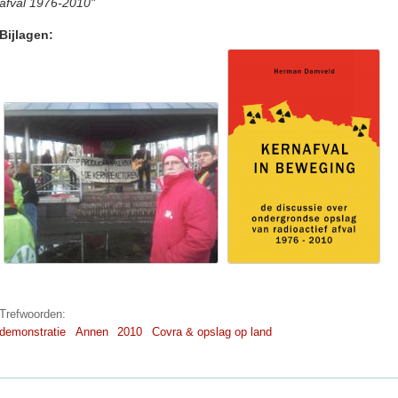
afval 1976-2010"
Bijlagen:
Trefwoorden:
demonstratie
Annen
2010
Covra & opslag op land