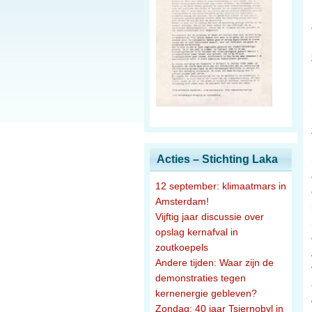
Acties – Stichting Laka
12 september: klimaatmars in
Amsterdam!
Vijftig jaar discussie over
opslag kernafval in
zoutkoepels
Andere tijden: Waar zijn de
demonstraties tegen
kernenergie gebleven?
Zondag: 40 jaar Tsjernobyl in