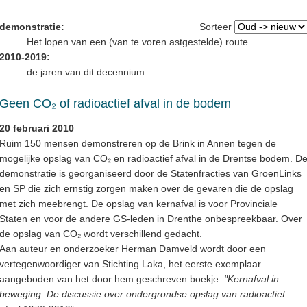
demonstratie:
Sorteer
Het lopen van een (van te voren astgestelde) route
2010-2019:
de jaren van dit decennium
Geen CO₂ of radioactief afval in de bodem
20 februari 2010
Ruim 150 mensen demonstreren op de Brink in Annen tegen de
mogelijke opslag van CO₂ en radioactief afval in de Drentse bodem. D
demonstratie is georganiseerd door de Statenfracties van GroenLinks
en SP die zich ernstig zorgen maken over de gevaren die de opslag
met zich meebrengt. De opslag van kernafval is voor Provinciale
Staten en voor de andere GS-leden in Drenthe onbespreekbaar. Over
de opslag van CO₂ wordt verschillend gedacht.
Aan auteur en onderzoeker Herman Damveld wordt door een
vertegenwoordiger van Stichting Laka, het eerste exemplaar
aangeboden van het door hem geschreven boekje:
"Kernafval in
beweging. De discussie over ondergrondse opslag van radioactief