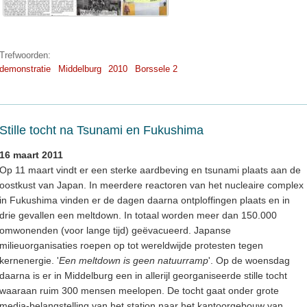
Trefwoorden:
demonstratie
Middelburg
2010
Borssele 2
Stille tocht na Tsunami en Fukushima
16 maart 2011
Op 11 maart vindt er een sterke aardbeving en tsunami plaats aan de
oostkust van Japan. In meerdere reactoren van het nucleaire complex
in Fukushima vinden er de dagen daarna ontploffingen plaats en in
drie gevallen een meltdown. In totaal worden meer dan 150.000
omwonenden (voor lange tijd) geëvacueerd. Japanse
milieuorganisaties roepen op tot wereldwijde protesten tegen
kernenergie. '
Een meltdown is geen natuurramp
'. Op de woensdag
daarna is er in Middelburg een in allerijl georganiseerde stille tocht
waaraan ruim 300 mensen meelopen. De tocht gaat onder grote
media-belangstelling van het station naar het kantoorgebouw van