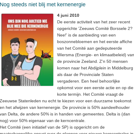
Nog steeds niet blij met kernenergie
4 juni 2010
De eerste activiteit van het zeer recent
opgerichte 'Zeeuws Comité Borssele 2?
Nee!' is de aanbieding van een
boszonnebloemen en het eerste affiche
van het Comité aan gedeputeerde
Wiersma (Energie- en klimaatbeleid) va
de provincie Zeeland. Z'n 50 mensen
komen naar het Abdijplein in Middelburg
als daar de Provinciale Staten
vergaderen. Een heel behoorlijke
opkomst voor een eerste actie en op die
korte termijn. Het Comité vraagt de
Zeeuwse Statenleden nu echt te kiezen voor een duurzame toekomst
en het afwijzen van kernenergie. De provincie is 50% aandeelhouder
van Delta, de andere 50% is in handen van gemeentes. Delta is (dan
nog) voor 50% eigenaar van de kerncentrale.
Het Comité (een initiatief van de SP) is opgericht om de
maatschappelijke onrust over de plannen voor nieuwe kerncentrales in