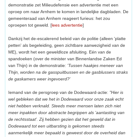
demonstratie zet Milieudefensie een advertentie met een
oproep om naar Arnhem te komen in landelijke dagbladen. De
gemeenteraad van Arnhem reageert furieus: het zou
oproepen tot geweld. [
lees advertentie
]
Dankzij het de-escalerend beleid van de politie (alleen 'platte
petten' als begeleiding, geen zichtbare aanwezigheid van de
ME), wordt het een geweldloze afsluiting. Eén van de
spandoeken (over de minister van Binnenlandse Zaken Ed
van Thijn) in de demonstratie:
'Tussen haakjes meneer van
Thijn, worden na de gasspuitbussen en de gasblussers straks
de gaskamers weer ingevoerd?'
Iemand van de persgroep van de Dodewaard-actie:
"Hier is
wel gebleken dat we het in Dodewaard voor onze zaak echt
niet hebben verknald. Steeds meer mensen laten zich niet
meer inpakken door abstracte begrippen als 'aantasting van
de rechtsstaat'. Zij hebben gezien dat het geweld dat in
Dodewaard tot een uitbarsting is gekomen steeds
aanmerkelijk meer bepaald is geweest door de overheid dan