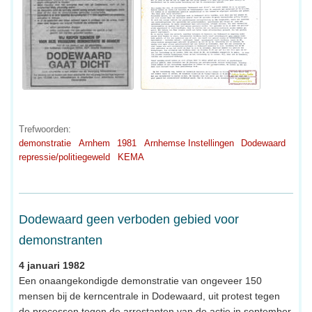
Trefwoorden:
demonstratie
Arnhem
1981
Arnhemse Instellingen
Dodewaard
repressie/politiegeweld
KEMA
Dodewaard geen verboden gebied voor
demonstranten
4 januari 1982
Een onaangekondigde demonstratie van ongeveer 150
mensen bij de kerncentrale in Dodewaard, uit protest tegen
de processen tegen de arrestanten van de actie in september