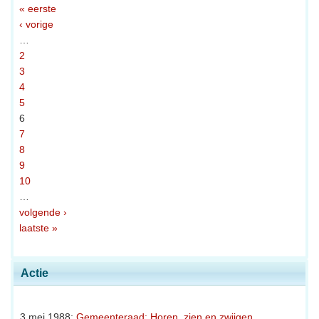
« eerste
‹ vorige
…
2
3
4
5
6
7
8
9
10
…
volgende ›
laatste »
Actie
3 mei 1988:
Gemeenteraad: Horen, zien en zwijgen