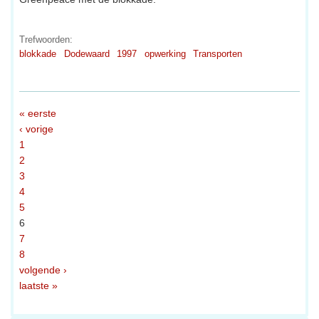
Trefwoorden:
blokkade
Dodewaard
1997
opwerking
Transporten
« eerste
‹ vorige
1
2
3
4
5
6
7
8
volgende ›
laatste »