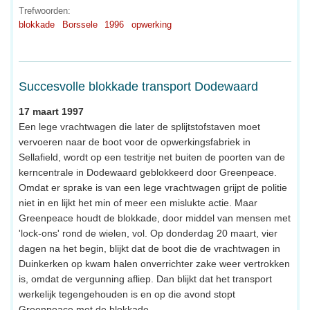
Trefwoorden:
blokkade
Borssele
1996
opwerking
Succesvolle blokkade transport Dodewaard
17 maart 1997
Een lege vrachtwagen die later de splijtstofstaven moet
vervoeren naar de boot voor de opwerkingsfabriek in
Sellafield, wordt op een testritje net buiten de poorten van de
kerncentrale in Dodewaard geblokkeerd door Greenpeace.
Omdat er sprake is van een lege vrachtwagen grijpt de politie
niet in en lijkt het min of meer een mislukte actie. Maar
Greenpeace houdt de blokkade, door middel van mensen met
'lock-ons' rond de wielen, vol. Op donderdag 20 maart, vier
dagen na het begin, blijkt dat de boot die de vrachtwagen in
Duinkerken op kwam halen onverrichter zake weer vertrokken
is, omdat de vergunning afliep. Dan blijkt dat het transport
werkelijk tegengehouden is en op die avond stopt
Greenpeace met de blokkade.