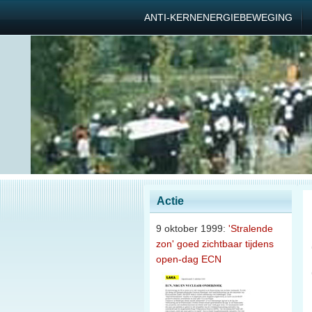
ANTI-KERNENERGIEBEWEGING
Actie
9 oktober 1999:
'Stralende
zon' goed zichtbaar tijdens
open-dag ECN