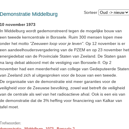
Sorteer
Demonstratie Middelburg
10 november 1973
In Middelburg wordt gedemonstreerd tegen de mogelijke bouw van
een tweede kerncentrale in Borssele. Ruim 300 mensen lopen mee
onder het motto
"Zeeuwen loop voor je leven"
. Op 12 november is er
een aandeelhoudersvergadering van de PZEM en op 23 november het
energiedebat van de Provinciale Staten van Zeeland. De Staten gaan
na lang debat akkoord met de vestiging van Borssele-II. Op 2
november had een meerderheid van college van Gedeputeerde Staten
van Zeeland zich al uitgesproken voor de bouw van een tweede.
De organisatie van de demonstratie eist meer garanties voor de
veiligheid voor de Zeeuwse bevolking, zowel wat betreft de veiligheid
van de centrale als wel van het radioactieve afval. Ook is een eis van
de demonstratie dat de 3% heffing voor financiering van Kalkar van
tafel moet.
Trefwoorden:
demonstratie
Middelburg
1973
Borssele 2