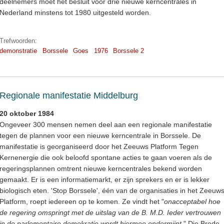
deelnemers moet het besluit voor drie nieuwe kerncentrales in
Nederland minstens tot 1980 uitgesteld worden.
Trefwoorden:
demonstratie
Borssele
Goes
1976
Borssele 2
Regionale manifestatie Middelburg
20 oktober 1984
Ongeveer 300 mensen nemen deel aan een regionale manifestatie
tegen de plannen voor een nieuwe kerncentrale in Borssele. De
manifestatie is georganiseerd door het Zeeuws Platform Tegen
Kernenergie die ook beloofd spontane acties te gaan voeren als de
regeringsplannen omtrent nieuwe kerncentrales bekend worden
gemaakt. Er is een informatiemarkt, er zijn sprekers en er is lekker
biologisch eten. 'Stop Borssele', één van de organisaties in het Zeeuw
Platform, roept iedereen op te komen. Ze vindt het "
onacceptabel hoe
de regering omspringt met de uitslag van de B. M.D. Ieder vertrouwen
in de parlementaire demokratie wordt hiermee ondermijnt.
" Die Brede