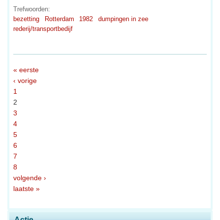
Trefwoorden:
bezetting
Rotterdam
1982
dumpingen in zee
rederij/transportbedijf
« eerste
‹ vorige
1
2
3
4
5
6
7
8
volgende ›
laatste »
Actie