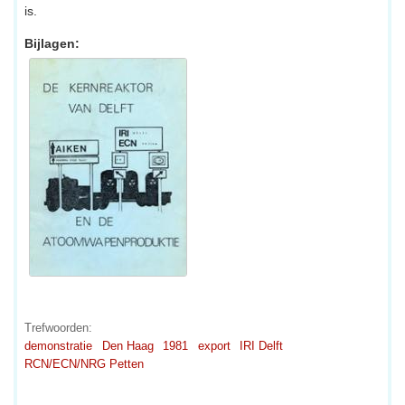
is.
Bijlagen:
Trefwoorden:
demonstratie
Den Haag
1981
export
IRI Delft
RCN/ECN/NRG Petten