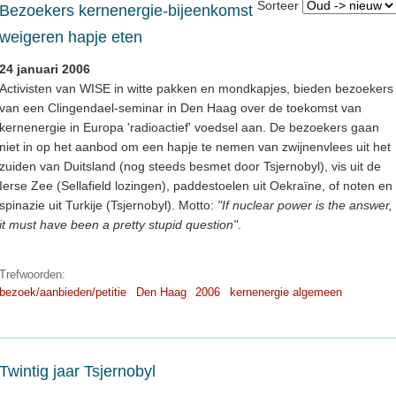
Sorteer
Bezoekers kernenergie-bijeenkomst
weigeren hapje eten
24 januari 2006
Activisten van WISE in witte pakken en mondkapjes, bieden bezoekers
van een Clingendael-seminar in Den Haag over de toekomst van
kernenergie in Europa 'radioactief' voedsel aan. De bezoekers gaan
niet in op het aanbod om een hapje te nemen van zwijnenvlees uit het
zuiden van Duitsland (nog steeds besmet door Tsjernobyl), vis uit de
Ierse Zee (Sellafield lozingen), paddestoelen uit Oekraïne, of noten en
spinazie uit Turkije (Tsjernobyl). Motto:
"If nuclear power is the answer,
it must have been a pretty stupid question"
.
Trefwoorden:
bezoek/aanbieden/petitie
Den Haag
2006
kernenergie algemeen
Twintig jaar Tsjernobyl