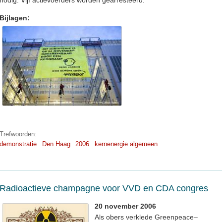
nodig. Vijf actievoerders worden gearresteerd.
Bijlagen:
Trefwoorden:
demonstratie
Den Haag
2006
kernenergie algemeen
Radioactieve champagne voor VVD en CDA congres
20 november 2006
Als obers verklede Greenpeace–