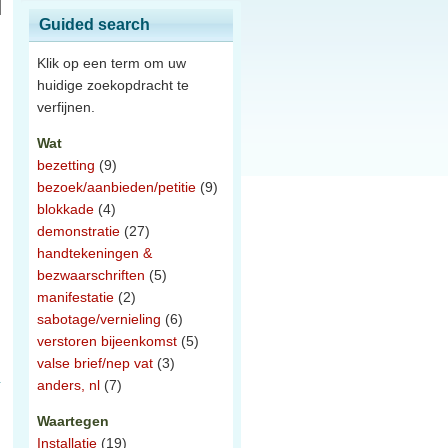
Guided search
Klik op een term om uw
huidige zoekopdracht te
verfijnen.
Wat
bezetting
(9)
bezoek/aanbieden/petitie
(9)
blokkade
(4)
demonstratie
(27)
handtekeningen &
bezwaarschriften
(5)
manifestatie
(2)
sabotage/vernieling
(6)
verstoren bijeenkomst
(5)
valse brief/nep vat
(3)
anders, nl
(7)
Waartegen
Installatie
(19)