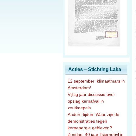
Acties – Stichting Laka
12 september: klimaatmars in
Amsterdam!
Vijftig jaar discussie over
opslag kernafval in
zoutkoepels
Andere tijden: Waar zijn de
demonstraties tegen
kernenergie gebleven?
Zondag: 40 jaar Tsjernobyl in