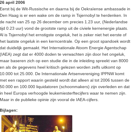
26 april 2006
Eerst bij de Wit-Russische en daarna bij de Oekraïense ambassade in
Den Haag is er een wake om de ramp in Tsjernobyl te herdenken. In
de nacht van 25 op 26 december om precies 1.23 uur, (Nederlandse
tijd 0.23 uur) vond de grootste ramp uit de civiele kernenergie plaats.
Al is Tsjernobyl het ernstigste ongeluk, het is zeker niet het eerste of
het laatste ongeluk in een kerncentrale. Op een groot spandoek wordt
dat duidelijk gemaakt. Het Internationale Atoom Energie Agentschap
(IAEA) zegt dat er 4000 doden te verwachten zijn door het ongeluk,
maar baseren zich op een studie die in de inleiding spreekt van 8000
en als de gegevens heel kritisch gelezen worden zelfs uitkomt op
10.000 tot 25.000. De Internationale Artsenvereniging IPPNW komt
met een rapport waarin gesteld wordt dat alleen al tot 2006 tussen de
50.000 en 100.000 liquidatoren (schoonmakers) zijn overleden en dat
in heel Europa verhoogde leukemiesterftecijfers waar te nemen zijn.
Maar in de publieke opinie zijn vooral de IAEA-cijfers.
Bijlagen: