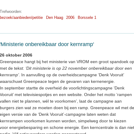
Trefwoorden:
bezoek/aanbieden/petitie
Den Haag
2006
Borssele 1
'Ministerie onbereikbaar door kernramp'
26 oktober 2006
Greenpeace hangt bij het ministerie van VROM een groot spandoek o
met de tekst:
‘Dit ministerie is op 22 november onbereikbaar door een
kernramp’
. In aanvulling op de overheidscampagne ‘Denk Vooruit’
waarschuwt Greenpeace tegen de gevaren van kernenergie.
In september startte de overheid de voorlichtingscampagne ‘Denk
Vooruit’ met televisiespotjes en een website. Onder het motto ‘rampen
vallen niet te plannen, wél te voorkomen’, laat de campagne aan
burgers zien wat ze moeten doen bij een ramp. Greenpeace wil met d
eigen versie van de ‘Denk Vooruit’-campagne laten weten dat
kernrampen voorkomen kunnen worden, simpelweg door te kiezen
voor energiebesparing en schone energie. Een kerncentrale is dan nie